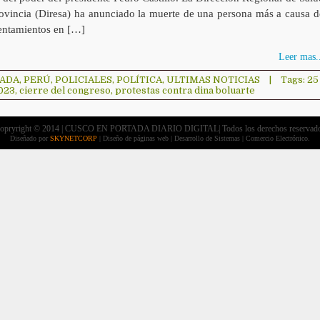
ovincia (Diresa) ha anunciado la muerte de una persona más a causa d
rentamientos en […]
Leer mas..
TADA
,
PERÚ
,
POLICIALES
,
POLÍTICA
,
ULTIMAS NOTICIAS
|
Tags:
25
2023
,
cierre del congreso
,
protestas contra dina boluarte
opryright © 2014 | CUSCO EN PORTADA DIARIO DIGITAL| Todos los derechos reservad
Diseñado por
SKYNETCORP
| Diseño de páginas web | Desarrollo de Sistemas | Comercio Electrónico.