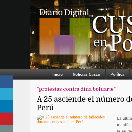
Inicio
Noticias Cusco
Política
"protestas contra dina boluarte"
A 25 asciende el número de
Perú
El últi
manifest
la salid