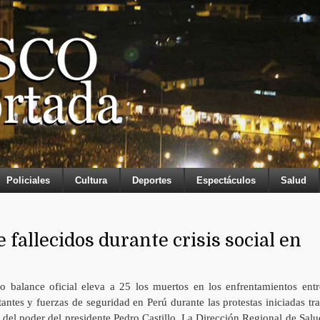
Policiales
Cultura
Deportes
Espectáculos
Salud
 fallecidos durante crisis social en
mo balance oficial eleva a 25 los muertos en los enfrentamientos entr
antes y fuerzas de seguridad en Perú durante las protestas iniciadas tra
a del poder del presidente Pedro Castillo. La Dirección Regional de Salu