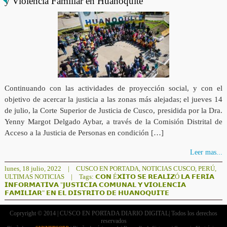
y Violencia Familiar en Huanoquite
Continuando con las actividades de proyección social, y con el
objetivo de acercar la justicia a las zonas más alejadas; el jueves 14
de julio, la Corte Superior de Justicia de Cusco, presidida por la Dra.
Yenny Margot Delgado Aybar, a través de la Comisión Distrital de
Acceso a la Justicia de Personas en condición […]
Leer mas...
lunes, 18 julio, 2022
|
CUSCO EN PORTADA
,
NOTICIAS CUSCO
,
PERÚ
,
ULTIMAS NOTICIAS
|
Tags:
𝗖𝗢𝗡 É𝗫𝗜𝗧𝗢 𝗦𝗘 𝗥𝗘𝗔𝗟𝗜𝗭Ó 𝗟𝗔 𝗙𝗘𝗥𝗜𝗔
𝗜𝗡𝗙𝗢𝗥𝗠𝗔𝗧𝗜𝗩𝗔 "𝗝𝗨𝗦𝗧𝗜𝗖𝗜𝗔 𝗖𝗢𝗠𝗨𝗡𝗔𝗟 𝗬 𝗩𝗜𝗢𝗟𝗘𝗡𝗖𝗜𝗔
𝗙𝗔𝗠𝗜𝗟𝗜𝗔𝗥" 𝗘𝗡 𝗘𝗟 𝗗𝗜𝗦𝗧𝗥𝗜𝗧𝗢 𝗗𝗘 𝗛𝗨𝗔𝗡𝗢𝗤𝗨𝗜𝗧𝗘
Copryright © 2014 | CUSCO EN PORTADA DIARIO DIGITAL| Todos los derechos
reservados