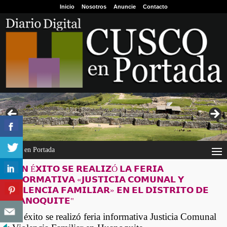
Inicio
Nosotros
Anuncie
Contacto
Cusco en Portada
"𝗖𝗢𝗡 É𝗫𝗜𝗧𝗢 𝗦𝗘 𝗥𝗘𝗔𝗟𝗜𝗭Ó 𝗟𝗔 𝗙𝗘𝗥𝗜𝗔
𝗜𝗡𝗙𝗢𝗥𝗠𝗔𝗧𝗜𝗩𝗔 «𝗝𝗨𝗦𝗧𝗜𝗖𝗜𝗔 𝗖𝗢𝗠𝗨𝗡𝗔𝗟 𝗬
𝗩𝗜𝗢𝗟𝗘𝗡𝗖𝗜𝗔 𝗙𝗔𝗠𝗜𝗟𝗜𝗔𝗥» 𝗘𝗡 𝗘𝗟 𝗗𝗜𝗦𝗧𝗥𝗜𝗧𝗢 𝗗𝗘
𝗛𝗨𝗔𝗡𝗢𝗤𝗨𝗜𝗧𝗘"
Con éxito se realizó feria informativa Justicia Comunal