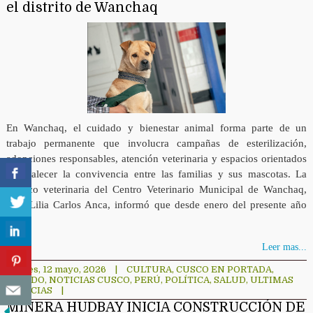
el distrito de Wanchaq
En Wanchaq, el cuidado y bienestar animal forma parte de un
trabajo permanente que involucra campañas de esterilización,
adopciones responsables, atención veterinaria y espacios orientados
a fortalecer la convivencia entre las familias y sus mascotas. La
médico veterinaria del Centro Veterinario Municipal de Wanchaq,
Dra. Lilia Carlos Anca, informó que desde enero del presente año
[…]
Leer mas...
martes, 12 mayo, 2026
|
CULTURA
,
CUSCO EN PORTADA
,
MUNDO
,
NOTICIAS CUSCO
,
PERÚ
,
POLÍTICA
,
SALUD
,
ULTIMAS
NOTICIAS
|
MINERA HUDBAY INICIA CONSTRUCCIÓN DE