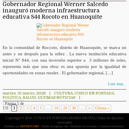
Gobernador Regional Werner Salcedo
inauguró moderna infraestructura
educativa 844 Rocoto en Huanoquite
En la comunidad de Roccoto, distrito de Huanoquite, se marca un
antes y un después para la niñez . La nueva institución educativa
inicial N° 844, con una inversión superior a 3 millones de soles,
representa más que una obra: es una apuesta por la igualdad de
oportunidades en zonas rurales . El gobernador regional, […]
Leer mas...
martes, 31 marzo, 2026
|
CULTURA
,
CUSCO EN PORTADA
,
POLÍTICA
,
SALUD
,
ULTIMAS NOTICIAS
|
Página 1 de
131
1
2
3
4
5
...
10
20
30
...
»
Última »
Copryright © 2014 | CUSCO EN PORTADA DIARIO DIGITAL| Todos los derechos
reservados
Diseñado por
SKYNETCORP
| Diseño de páginas web | Desarrollo de Sistemas | Comercio Electrónico.