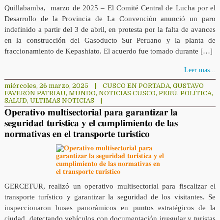
Quillabamba, marzo de 2025 – El Comité Central de Lucha por el
Desarrollo de la Provincia de La Convención anunció un paro
indefinido a partir del 3 de abril, en protesta por la falta de avances
en la construcción del Gasoducto Sur Peruano y la planta de
fraccionamiento de Kepashiato. El acuerdo fue tomado durante […]
Leer mas...
miércoles, 26 marzo, 2025
|
CUSCO EN PORTADA
,
GUSTAVO
FAVERÓN PATRIAU
,
MUNDO
,
NOTICIAS CUSCO
,
PERÚ
,
POLÍTICA
,
SALUD
,
ULTIMAS NOTICIAS
|
𝐎𝐩𝐞𝐫𝐚𝐭𝐢𝐯𝐨 𝐦𝐮𝐥𝐭𝐢𝐬𝐞𝐜𝐭𝐨𝐫𝐢𝐚𝐥 𝐩𝐚𝐫𝐚 𝐠𝐚𝐫𝐚𝐧𝐭𝐢𝐳𝐚𝐫 𝐥𝐚
𝐬𝐞𝐠𝐮𝐫𝐢𝐝𝐚𝐝 𝐭𝐮𝐫𝐢́𝐬𝐭𝐢𝐜𝐚 𝐲 𝐞𝐥 𝐜𝐮𝐦𝐩𝐥𝐢𝐦𝐢𝐞𝐧𝐭𝐨 𝐝𝐞 𝐥𝐚𝐬
𝐧𝐨𝐫𝐦𝐚𝐭𝐢𝐯𝐚𝐬 𝐞𝐧 𝐞𝐥 𝐭𝐫𝐚𝐧𝐬𝐩𝐨𝐫𝐭𝐞 𝐭𝐮𝐫𝐢́𝐬𝐭𝐢𝐜𝐨
GERCETUR, realizó un operativo multisectorial para fiscalizar el
transporte turístico y garantizar la seguridad de los visitantes. Se
inspeccionaron buses panorámicos en puntos estratégicos de la
ciudad, detectando vehículos con documentación irregular y turistas