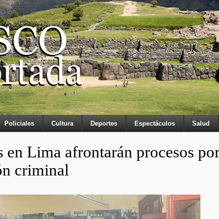
Policiales
Cultura
Deportes
Espectáculos
Salud
s en Lima afrontarán procesos po
ón criminal