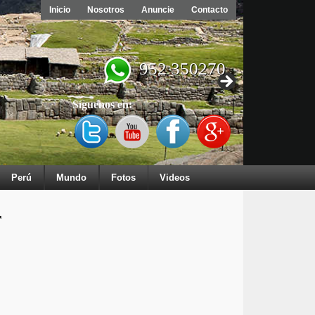
Inicio
Nosotros
Anuncie
Contacto
952 350270
Síguenos en:
Perú
Mundo
Fotos
Videos
r