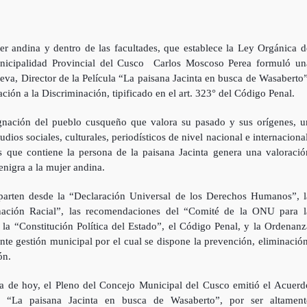
jer andina y dentro de las facultades, que establece la Ley Orgánica d
unicipalidad Provincial del Cusco Carlos Moscoso Perea formuló un
eva, Director de la Película “La paisana Jacinta en busca de Wasaberto”
ación a la Discriminación, tipificado en el art. 323° del Código Penal.
ignación del pueblo cusqueño que valora su pasado y sus orígenes, u
ios sociales, culturales, periodísticos de nivel nacional e internacional
s que contiene la persona de la paisana Jacinta genera una valoració
enigra a la mujer andina.
parten desde la “Declaración Universal de los Derechos Humanos”, l
nación Racial”, las recomendaciones del “Comité de la ONU para l
la “Constitución Política del Estado”, el Código Penal, y la Ordenanz
 gestión municipal por el cual se dispone la prevención, eliminación
ón.
ía de hoy, el Pleno del Concejo Municipal del Cusco emitió el Acuerd
 “La paisana Jacinta en busca de Wasaberto”, por ser altament