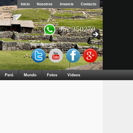
Inicio
Nosotros
Anuncie
Contacto
952 350270
Síguenos en:
Perú
Mundo
Fotos
Videos