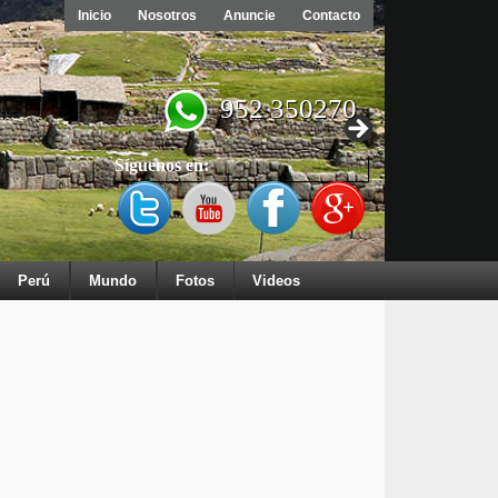
Inicio
Nosotros
Anuncie
Contacto
952 350270
Síguenos en:
Perú
Mundo
Fotos
Videos