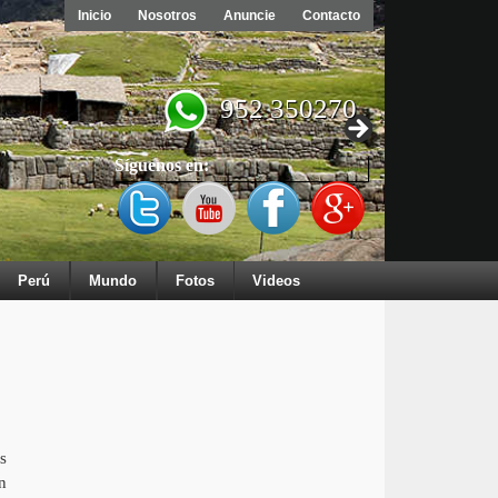
Inicio
Nosotros
Anuncie
Contacto
952 350270
Síguenos en:
Perú
Mundo
Fotos
Videos
s
n