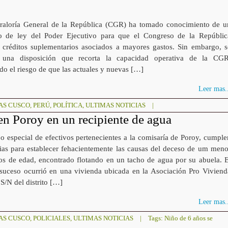
raloría General de la República (CGR) ha tomado conocimiento de u
o de ley del Poder Ejecutivo para que el Congreso de la Repúblic
 créditos suplementarios asociados a mayores gastos. Sin embargo, s
 una disposición que recorta la capacidad operativa de la CGR
o el riesgo de que las actuales y nuevas […]
Leer mas..
AS CUSCO
,
PERÚ
,
POLÍTICA
,
ULTIMAS NOTICIAS
|
en Poroy en un recipiente de agua
o especial de efectivos pertenecientes a la comisaría de Poroy, cumple
cias para establecer fehacientemente las causas del deceso de um meno
os de edad, encontrado flotando en un tacho de agua por su abuela. E
suceso ocurrió en una vivienda ubicada en la Asociación Pro Viviend
S/N del distrito […]
Leer mas..
AS CUSCO
,
POLICIALES
,
ULTIMAS NOTICIAS
|
Tags:
Niño de 6 años se