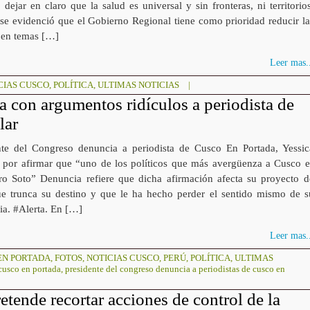
 dejar en claro que la salud es universal y sin fronteras, ni territorios
se evidenció que el Gobierno Regional tiene como prioridad reducir la
 en temas […]
Leer mas..
CIAS CUSCO
,
POLÍTICA
,
ULTIMAS NOTICIAS
|
a con argumentos ridículos a periodista de
lar
nte del Congreso denuncia a periodista de Cusco En Portada, Yessic
, por afirmar que “uno de los políticos que más avergüenza a Cusco e
ro Soto” Denuncia refiere que dicha afirmación afecta su proyecto d
ue trunca su destino y que le ha hecho perder el sentido mismo de s
ia. #Alerta. En […]
Leer mas..
EN PORTADA
,
FOTOS
,
NOTICIAS CUSCO
,
PERÚ
,
POLÍTICA
,
ULTIMAS
cusco en portada
,
presidente del congreso denuncia a periodistas de cusco en
etende recortar acciones de control de la