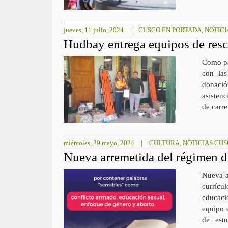
jueves, 11 julio, 2024
|
CUSCO EN PORTADA
,
NOTICI
Hudbay entrega equipos de resc
Como pa
con las
donació
asistenc
de carre
miércoles, 29 mayo, 2024
|
CULTURA
,
NOTICIAS CU
Nueva arremetida del régimen di
Nueva a
currícu
educaci
equipo 
de estu