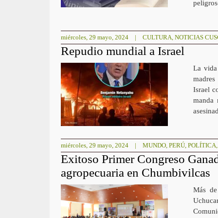
peligro
miércoles, 29 mayo, 2024
|
CULTURA
,
NOTICIAS CU
Repudio mundial a Israel
La vida
madres 
Israel 
manda m
asesina
miércoles, 29 mayo, 2024
|
MUNDO
,
PERÚ
,
POLÍTICA
Exitoso Primer Congreso Ganad
agropecuaria en Chumbivilcas
Más de 
Uchuca
Comuni