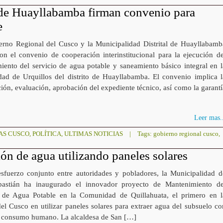
e Huayllabamba firman convenio para
e
erno Regional del Cusco y la Municipalidad Distrital de Huayllabamb
ron el convenio de cooperación interinstitucional para la ejecución de
iento del servicio de agua potable y saneamiento básico integral en l
ad de Urquillos del distrito de Huayllabamba. El convenio implica l
ión, evaluación, aprobación del expediente técnico, así como la garantí
Leer mas..
AS CUSCO
,
POLÍTICA
,
ULTIMAS NOTICIAS
|
Tags:
gobierno regional cusco
,
ón de agua utilizando paneles solares
sfuerzo conjunto entre autoridades y pobladores, la Municipalidad d
astián ha inaugurado el innovador proyecto de Mantenimiento de
 de Agua Potable en la Comunidad de Quillahuata, el primero en l
el Cusco en utilizar paneles solares para extraer agua del subsuelo co
e consumo humano. La alcaldesa de San […]