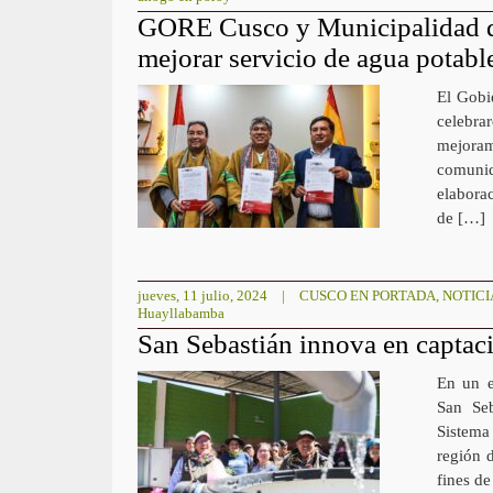
GORE Cusco y Municipalidad d
mejorar servicio de agua potabl
El Gobi
celebra
mejoram
comunid
elaborac
de […]
jueves, 11 julio, 2024
|
CUSCO EN PORTADA
,
NOTICI
Huayllabamba
San Sebastián innova en captaci
En un e
San Seb
Sistema
región d
fines d