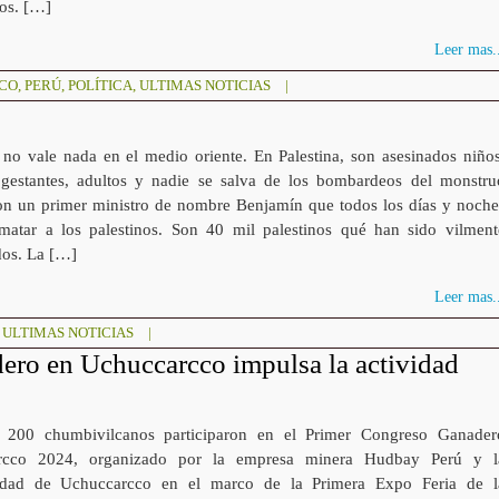
sos. […]
Leer mas..
SCO
,
PERÚ
,
POLÍTICA
,
ULTIMAS NOTICIAS
|
 no vale nada en el medio oriente. En Palestina, son asesinados niños
gestantes, adultos y nadie se salva de los bombardeos del monstru
con un primer ministro de nombre Benjamín que todos los días y noche
atar a los palestinos. Son 40 mil palestinos qué han sido vilment
dos. La […]
Leer mas..
,
ULTIMAS NOTICIAS
|
ero en Uchuccarcco impulsa la actividad
200 chumbivilcanos participaron en el Primer Congreso Ganader
rcco 2024, organizado por la empresa minera Hudbay Perú y l
dad de Uchuccarcco en el marco de la Primera Expo Feria de l