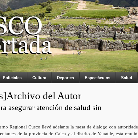
Policiales
Cultura
Deportes
Espectáculos
Salud
s]Archivo del Autor
ra asegurar atención de salud sin
erno Regional Cusco llevó adelante la mesa de diálogo con autoridade
entantes de la provincia de Calca y el distrito de Yanatile, esta reunió