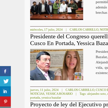
permitió
además 
brechas
miércoles, 17 julio, 2024
|
CARLOS CARRILLO
,
NOTI
Presidente del Congreso querell
Cusco En Portada, Yessica Baza
Preside
Bazalar
Alejand
vida, q
existenc
jueves, 11 julio, 2024
|
CARLOS CARRILLO
,
CUSCO 
NOTICIAS
,
YESSICA ROSARIO
|
Tags:
alejandro soto
,
portada
,
yessica bazalar
Proyecto de ley del Ejecutivo pr