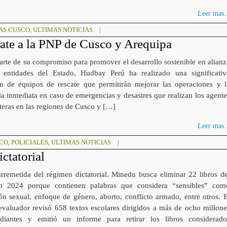
Leer mas..
AS CUSCO
,
ULTIMAS NOTICIAS
|
ate a la PNP de Cusco y Arequipa
rte de su compromiso para promover el desarrollo sostenible en alianz
 entidades del Estado, Hudbay Perú ha realizado una significativ
n de equipos de rescate que permitirán mejorar las operaciones y l
ia inmediata en caso de emergencias y desastres que realizan los agente
teras en las regiones de Cusco y […]
Leer mas..
SCO
,
POLICIALES
,
ULTIMAS NOTICIAS
|
ctatorial
rremetida del régimen dictatorial. Minedu busca eliminar 22 libros de
lo 2024 porque contienen palabras que considera “sensibles” com
ón sexual, enfoque de género, aborto, conflicto armado, entre otros. E
evaluador revisó 658 textos escolares dirigidos a más de ocho millone
diantes y emitió un informe para retirar los libros considerado