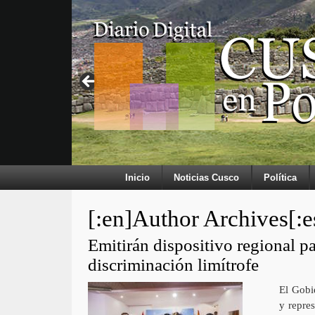
Inicio
Noticias Cusco
Política
[:en]Author Archives[:e
Emitirán dispositivo regional pa
discriminación limítrofe
El Gobi
y repres