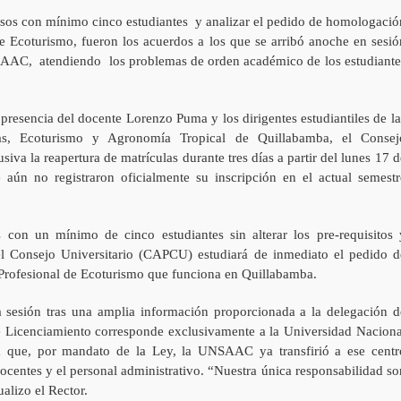
ursos con mínimo cinco estudiantes y analizar el pedido de homologació
 de Ecoturismo, fueron los acuerdos a los que se arribó anoche en sesió
NSAAC, atendiendo los problemas de orden académico de los estudiante
 presencia del docente Lorenzo Puma y los dirigentes estudiantiles de la
rias, Ecoturismo y Agronomía Tropical de Quillabamba, el Consej
iva la reapertura de matrículas durante tres días a partir del lunes 17 d
aún no registraron oficialmente su inscripción en el actual semestr
 con un mínimo de cinco estudiantes sin alterar los pre-requisitos 
 Consejo Universitario (CAPCU) estudiará de inmediato el pedido d
 Profesional de Ecoturismo que funciona en Quillabamba.
 sesión tras una amplia información proporcionada a la delegación d
e Licenciamiento corresponde exclusivamente a la Universidad Naciona
a que, por mandato de la Ley, la UNSAAC ya transfirió a ese centr
 docentes y el personal administrativo. “Nuestra única responsabilidad so
alizo el Rector.