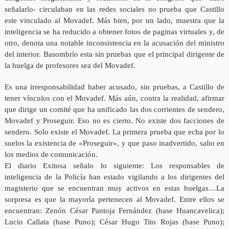
señalarlo- circulaban en las redes sociales no prueba que Castillo
este vinculado al Movadef. Más bien, por un lado, muestra que la
inteligencia se ha reducido a obtener fotos de paginas virtuales y, de
otro, denota una notable inconsistencia en la acusación del ministro
del interior. Basombrío esta sin pruebas que el principal dirigente de
la huelga de profesores sea del Movadef.
Es una irresponsabilidad haber acusado, sin pruebas, a Castillo de
tener vínculos con el Movadef. Más aún, contra la realidad, afirmar
que dirige un comité que ha unificado las dos corrientes de sendero,
Movadef y Proseguir. Eso no es cierto. No existe dos facciones de
sendero. Solo existe el Movadef. La primera prueba que echa por lo
suelos la existencia de «Proseguir», y que paso inadvertido, salio en
los medios de comunicación.
El diario Exitosa señalo lo siguiente: Los responsables de
inteligencia de la Policía han estado vigilando a los dirigentes del
magisterio que se encuentran muy activos en estas huelgas…La
sorpresa es que la mayoría pertenecen al Movadef. Entre ellos se
encuentran: Zenón César Pantoja Fernández (base Huancavelica);
Lucio Callata (base Puno); César Hugo Tito Rojas (base Puno);