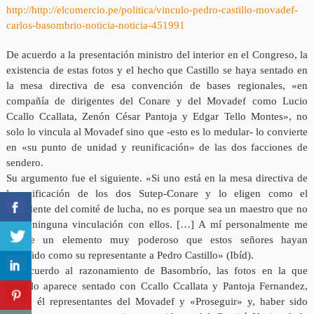
http://http://elcomercio.pe/politica/vinculo-pedro-castillo-movadef-
carlos-basombrio-noticia-noticia-451991
De acuerdo a la presentación ministro del interior en el Congreso, la
existencia de estas fotos y el hecho que Castillo se haya sentado en
la mesa directiva de esa convención de bases regionales, «en
compañía de dirigentes del Conare y del Movadef como Lucio
Ccallo Ccallata, Zenón César Pantoja y Edgar Tello Montes», no
solo lo vincula al Movadef sino que -esto es lo medular- lo convierte
en «su punto de unidad y reunificación» de las dos facciones de
sendero.
Su argumento fue el siguiente. «Si uno está en la mesa directiva de
la unificación de los dos Sutep-Conare y lo eligen como el
presidente del comité de lucha, no es porque sea un maestro que no
tiene ninguna vinculación con ellos. […] A mí personalmente me
parece un elemento muy poderoso que estos señores hayan
escogido como su representante a Pedro Castillo» (Ibíd).
De acuerdo al razonamiento de Basombrío, las fotos en la que
Castillo aparece sentado con Ccallo Ccallata y Pantoja Fernandez,
según él representantes del Movadef y «Proseguir» y, haber sido