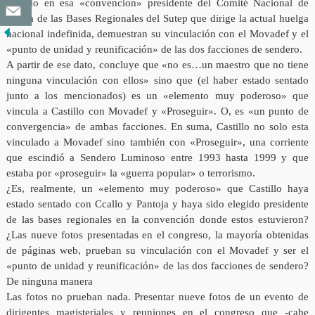
elegido en esa «convencion» presidente del Comité Nacional de
Lucha de las Bases Regionales del Sutep que dirige la actual huelga
nacional indefinida, demuestran su vinculación con el Movadef y el
«punto de unidad y reunificación» de las dos facciones de sendero.
A partir de ese dato, concluye que «no es…un maestro que no tiene
ninguna vinculación con ellos» sino que (el haber estado sentado
junto a los mencionados) es un «elemento muy poderoso» que
vincula a Castillo con Movadef y «Proseguir». O, es «un punto de
convergencia» de ambas facciones. En suma, Castillo no solo esta
vinculado a Movadef sino también con «Proseguir», una corriente
que escindió a Sendero Luminoso entre 1993 hasta 1999 y que
estaba por «proseguir» la «guerra popular» o terrorismo.
¿Es, realmente, un «elemento muy poderoso» que Castillo haya
estado sentado con Ccallo y Pantoja y haya sido elegido presidente
de las bases regionales en la convención donde estos estuvieron?
¿Las nueve fotos presentadas en el congreso, la mayoría obtenidas
de páginas web, prueban su vinculación con el Movadef y ser el
«punto de unidad y reunificación» de las dos facciones de sendero?
De ninguna manera
Las fotos no prueban nada. Presentar nueve fotos de un evento de
dirigentes magisteriales y reuniones en el congreso que -cabe