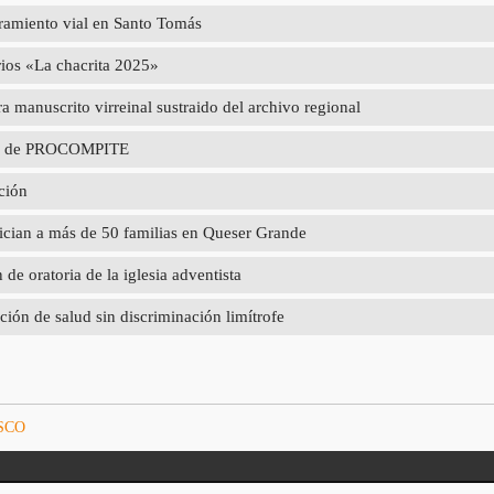
oramiento vial en Santo Tomás
rios «La chacrita 2025»
 manuscrito virreinal sustraido del archivo regional
poyo de PROCOMPITE
ción
ician a más de 50 familias en Queser Grande
e oratoria de la iglesia adventista
ción de salud sin discriminación limítrofe
SCO