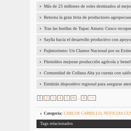
Más de 25 millones de soles destinados al mej
Retorna la gran feria de productores agropecua
Tras las huellas de Tupac Amaru: Cusco recupera
Saylla hacia el desarrollo productivo con a
Fujimorismo: Un Clamor Nacional por su Extin
Fitotoldos mejoran producción agrícola y benef
Comunidad de Collana Alta ya cuenta con salón d
Emitirán dispositivo regional para asegurar aten
1
2
3
4
5
6
...
8
>>
Categoría:
CARLOS CARRILLO
,
NOTICIAS CU
Tags relacionados