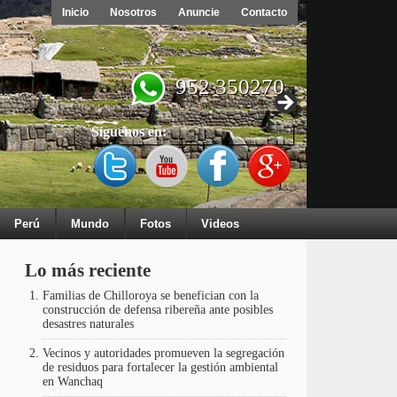
Inicio
Nosotros
Anuncie
Contacto
952 350270
Síguenos en:
Perú
Mundo
Fotos
Videos
Lo más reciente
Familias de Chilloroya se benefician con la
construcción de defensa ribereña ante posibles
desastres naturales
Vecinos y autoridades promueven la segregación
de residuos para fortalecer la gestión ambiental
en Wanchaq