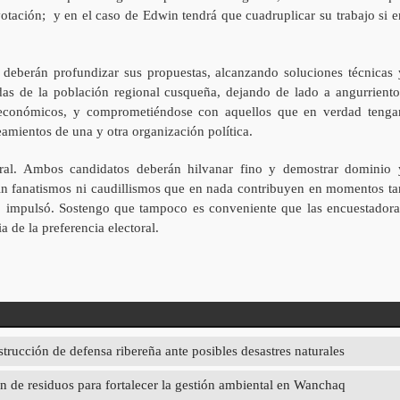
otación; y en el caso de Edwin tendrá que cuadruplicar su trabajo si e
 deberán profundizar sus propuestas, alcanzando soluciones técnicas 
das de la población regional cusqueña, dejando de lado a angurriento
y económicos, y comprometiéndose con aquellos que en verdad tenga
eamientos de una y otra organización política.
oral. Ambos candidatos deberán hilvanar fino y demostrar dominio 
 sin fanatismos ni caudillismos que en nada contribuyen en momentos ta
lo impulsó. Sostengo que tampoco es conveniente que las encuestadora
a de la preferencia electoral.
strucción de defensa ribereña ante posibles desastres naturales
 de residuos para fortalecer la gestión ambiental en Wanchaq