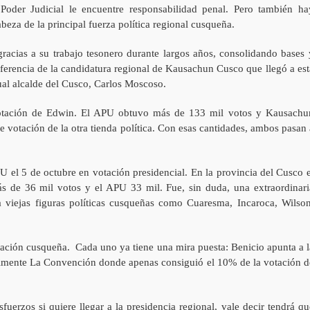
oder Judicial le encuentre responsabilidad penal. Pero también ha
eza de la principal fuerza política regional cusqueña.
gracias a su trabajo tesonero durante largos años, consolidando bases 
iferencia de la candidatura regional de Kausachun Cusco que llegó a est
rtual alcalde del Cusco, Carlos Moscoso.
 votación de Edwin. El APU obtuvo más de 133 mil votos y Kausachu
 votación de la otra tienda política. Con esas cantidades, ambos pasan 
U el 5 de octubre en votación presidencial. En la provincia del Cusco e
s de 36 mil votos y el APU 33 mil. Fue, sin duda, una extraordinari
 viejas figuras políticas cusqueñas como Cuaresma, Incaroca, Wilson
lación cusqueña. Cada uno ya tiene una mira puesta: Benicio apunta a l
almente La Convención donde apenas consiguió el 10% de la votación d
fuerzos si quiere llegar a la presidencia regional, vale decir tendrá qu