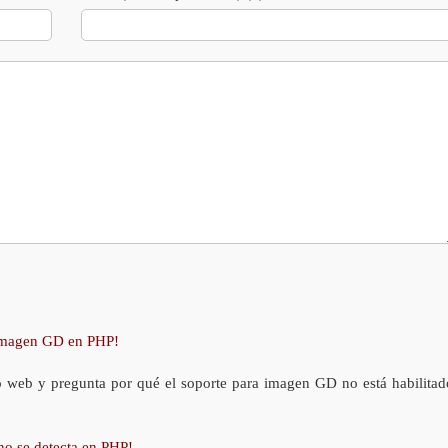
 imagen GD en PHP!
o web y pregunta por qué el soporte para imagen GD no está habilitad
no se detecta en PHP!