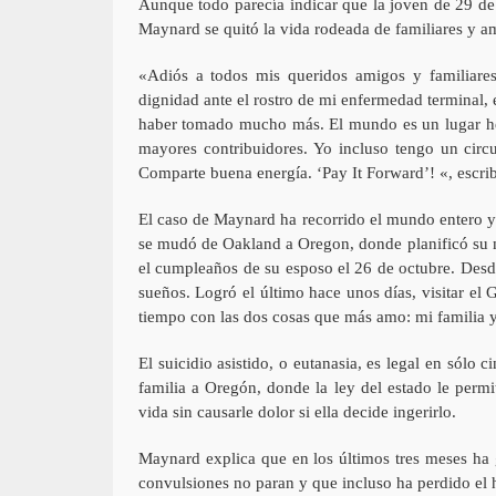
Aunque todo parecía indicar que la joven de 29 de
Maynard se quitó la vida rodeada de familiares y a
«Adiós a todos mis queridos amigos y familiare
dignidad ante el rostro de mi enfermedad terminal,
haber tomado mucho más. El mundo es un lugar her
mayores contribuidores. Yo incluso tengo un cir
Comparte buena energía. ‘Pay It Forward’! «, escri
El caso de Maynard ha recorrido el mundo entero y h
se mudó de Oakland a Oregon, donde planificó su m
el cumpleaños de su esposo el 26 de octubre. Desde 
sueños. Logró el último hace unos días, visitar e
tiempo con las dos cosas que más amo: mi familia y
El suicidio asistido, o eutanasia, es legal en sólo
familia a Oregón, donde la ley del estado le perm
vida sin causarle dolor si ella decide ingerirlo.
Maynard explica que en los últimos tres meses ha
convulsiones no paran y que incluso ha perdido el 