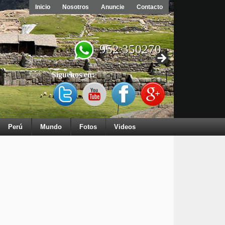
Inicio
Nosotros
Anuncie
Contacto
952 350270
Síguenos en:
Perú
Mundo
Fotos
Videos