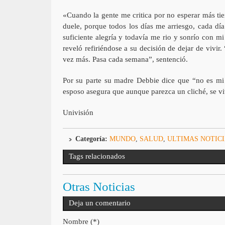
«Cuando la gente me critica por no esperar más ti
duele, porque todos los días me arriesgo, cada dí
suficiente alegría y todavía me rio y sonrío con m
reveló refiriéndose a su decisión de dejar de viv
vez más. Pasa cada semana”, sentenció.
Por su parte su madre Debbie dice que “no es mi 
esposo asegura que aunque parezca un cliché, se vi
Univisión
Categoría:
MUNDO
,
SALUD
,
ULTIMAS NOTIC
Tags relacionados
Otras Noticias
Deja un comentario
Nombre (*)