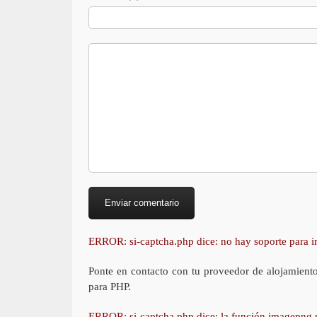
ERROR: si-captcha.php dice: no hay soporte para
Ponte en contacto con tu proveedor de alojamient
para PHP.
ERROR: si-captcha.php dice: la función imagepng 