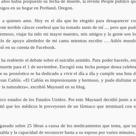
 años había pospuesto su fecha de muerte, la revista People publicó qu
migos en su hogar en Portland, Oregon.
s a quienes amo. Hoy es el día que he elegido para desaparecer co
 este terrible cáncer cerebral que ha tomado tanto de mí … pero que pud
moso, viajar ha sido mi mayor maestro, mis amigos y la gente son lo
culo de apoyo alrededor de mi cama mientras escribo … Adiós mundo
bió en su cuenta de Facebook.
a reabierto el debate sobre el suicidio asistido. Para poder hacerlo, est
uerte para el 1 de noviembre. Escogió esta fecha porque desea celebra
su pronóstico se ha dedicado a vivir el día a día y cumplir una lista d
l Gran Cañón. «El Cañón es impresionante y hermoso, y pude disfrutar m
 la naturaleza», escribió Maynard en su blog.
 cinco estados de los Estados Unidos. Por esto Maynard decidió junto a s
itió que los médicos le proveyesen de un fármaco que terminará con s
 ganado sobre 25 libras a causa de los medicamentos que toma, que su
habla y la capacidad de reconocer hasta a su esposo por varios minutos.