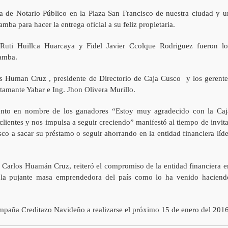
ia de Notario Público en la Plaza San Francisco de nuestra ciudad y u
mba para hacer la entrega oficial a su feliz propietaria.
Ruti Huillca Huarcaya y Fidel Javier Ccolque Rodriguez fueron lo
bamba.
s Human Cruz , presidente de Directorio de Caja Cusco y los gerente
tamante Yabar e Ing. Jhon Olivera Murillo.
ento en nombre de los ganadores “Estoy muy agradecido con la Caj
ientes y nos impulsa a seguir creciendo” manifestó al tiempo de invita
isco a sacar su préstamo o seguir ahorrando en la entidad financiera líde
é Carlos Huamán Cruz, reiteró el compromiso de la entidad financiera e
e la pujante masa emprendedora del país como lo ha venido haciend
ampaña Creditazo Navideño a realizarse el próximo 15 de enero del 2016