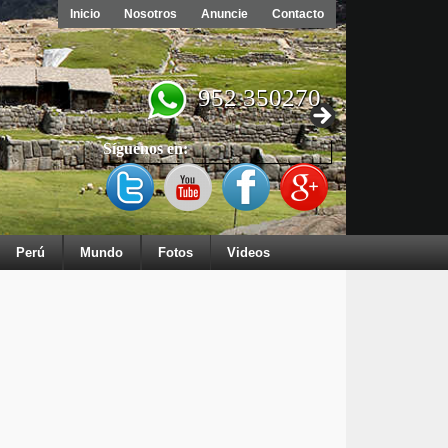
Inicio
Nosotros
Anuncie
Contacto
952 350270
Síguenos en:
Perú
Mundo
Fotos
Videos