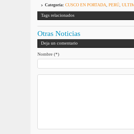
Categoría:
CUSCO EN PORTADA
,
PERÚ
,
ULTI
Tags relacionados
Otras Noticias
Deja un comentario
Nombre (*)