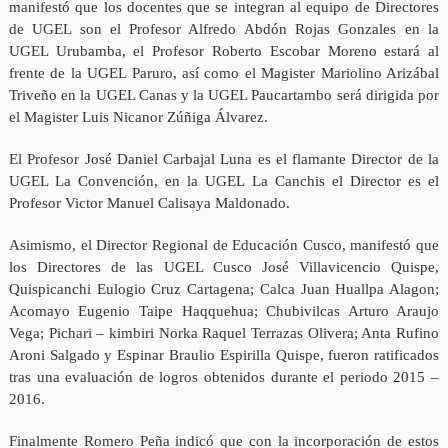
manifestó que los docentes que se integran al equipo de Directores
de UGEL son el Profesor Alfredo Abdón Rojas Gonzales en la
UGEL Urubamba, el Profesor Roberto Escobar Moreno estará al
frente de la UGEL Paruro, así como el Magister Mariolino Arizábal
Triveño en la UGEL Canas y la UGEL Paucartambo será dirigida por
el Magister Luis Nicanor Zúñiga Álvarez.
El Profesor José Daniel Carbajal Luna es el flamante Director de la
UGEL La Convención, en la UGEL La Canchis el Director es el
Profesor Victor Manuel Calisaya Maldonado.
Asimismo, el Director Regional de Educación Cusco, manifestó que
los Directores de las UGEL Cusco José Villavicencio Quispe,
Quispicanchi Eulogio Cruz Cartagena; Calca Juan Huallpa Alagon;
Acomayo Eugenio Taipe Haqquehua; Chubivilcas Arturo Araujo
Vega; Pichari – kimbiri Norka Raquel Terrazas Olivera; Anta Rufino
Aroni Salgado y Espinar Braulio Espirilla Quispe, fueron ratificados
tras una evaluación de logros obtenidos durante el periodo 2015 –
2016.
Finalmente Romero Peña indicó que con la incorporación de estos