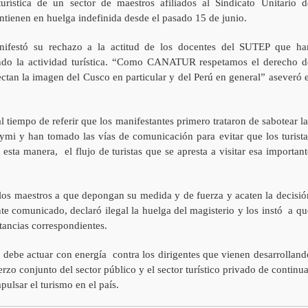
turística de un sector de maestros afiliados al Sindicato Unitario d
ntienen en huelga indefinida desde el pasado 15 de junio.
festó su rechazo a la actitud de los docentes del SUTEP que ha
ando la actividad turística. “Como CANATUR respetamos el derecho d
fectan la imagen del Cusco en particular y del Perú en general” aseveró e
iempo de referir que los manifestantes primero trataron de sabotear la
Raymi y han tomado las vías de comunicación para evitar que los turista
esta manera, el flujo de turistas que se apresta a visitar esa important
los maestros a que depongan su medida y de fuerza y acaten la decisió
e comunicado, declaró ilegal la huelga del magisterio y los instó a qu
stancias correspondientes.
 debe actuar con energía contra los dirigentes que vienen desarrolland
rzo conjunto del sector público y el sector turístico privado de continua
pulsar el turismo en el país.