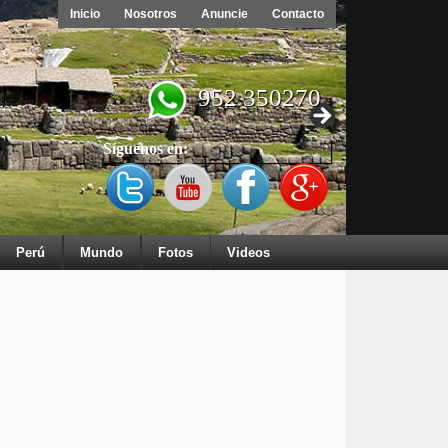
Inicio
Nosotros
Anuncie
Contacto
952 350270
Síguenos en:
Perú
Mundo
Fotos
Videos