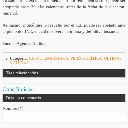
La sanción de exclusión inmediata o por reincidencia solo puede ser
adoptada hasta 30 días calendario antes de la fecha de la elección,
remarcó.
Asimismo, indicó que lo resuelto por el JEE puede ser apelado ante
el pleno del JNE, el cual resolverá en última y definitiva instancia.
Fuente: Agencia Andina
Categoría:
CUSCO EN PORTADA
,
PERÚ
,
POLÍTICA
,
ULTIMAS
NOTICIAS
Tags relacionados
Otras Noticias
Deja un comentario
Nombre (*)