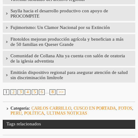
Saylla hacia el desarrollo productivo con apoyo de
PROCOMPITE
Fujimorismo: Un Clamor Nacional por su Extinción
Fitotoldos mejoran producción agrícola y benefician a más
de 50 familias en Queser Grande
Comunidad de Collana Alta ya cuenta con salón de oratoria
de la iglesia adventista
Emitirán dispositivo regional para asegurar atención de salud
sin discriminación limítrofe
1
2
3
4
5
6
...
8
>>
Categoría:
CARLOS CARRILLO
,
CUSCO EN PORTADA
,
FOTOS
,
PERÚ
,
POLÍTICA
,
ULTIMAS NOTICIAS
Tags relacionados