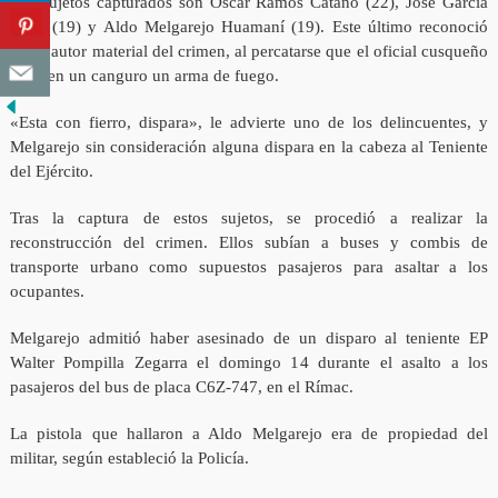
Los sujetos capturados son Oscar Ramos Cataño (22), José García
Sono (19) y Aldo Melgarejo Huamaní (19). Este último reconoció
ser el autor material del crimen, al percatarse que el oficial cusqueño
tenía en un canguro un arma de fuego.
«Esta con fierro, dispara», le advierte uno de los delincuentes, y
Melgarejo sin consideración alguna dispara en la cabeza al Teniente
del Ejército.
Tras la captura de estos sujetos, se procedió a realizar la
reconstrucción del crimen. Ellos subían a buses y combis de
transporte urbano como supuestos pasajeros para asaltar a los
ocupantes.
Melgarejo admitió haber asesinado de un disparo al teniente EP
Walter Pompilla Zegarra el domingo 14 durante el asalto a los
pasajeros del bus de placa C6Z-747, en el Rímac.
La pistola que hallaron a Aldo Melgarejo era de propiedad del
militar, según estableció la Policía.