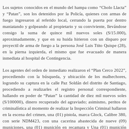
Los sujetos conocidos en el mundo del hampa como “Cholo Llacta”
y “Patan”, son los detenidos por la Policía, quienes con armas de
fuego ingresaron al referido local, cerrando la puerta por dentro
maniatando y golpeando al propietario y su conviviente, llevándose
consigo la suma de quince mil nuevos soles (S/15.000),
aproximadamente, y que en su huida hirieron con un disparo por
proyectil de arma de fuego a la persona José Luis Ttito Quispe (28),
en la pierna izquierda, el mismo que fue evacuado de manera
inmediata al hospital de Contingencia.
Los agentes del orden de inmediato realizaron el “Plan Cerco 2022”,
procediendo con la búsqueda, y ubicación de los malhechores,
logrando su captura en la calle Paz Soldán del distrito de Santiago,
procediendo a realizarles el registro personal correspondiente,
hallando en poder de “Patan” la cantidad de diez mil nuevos soles
(S/100000), dinero recuperado del agraviado; asimismo, peritos de
criminalística al momento de realizar la Inspección Criminal hallaron
en la escena del crimen, una (01) pistola, marca Glock, Calibre 380,
con serie NDM423, con una cacerina abastecida de nueve (09)
municiones, una (01) munición en recamara y Una (01) munición