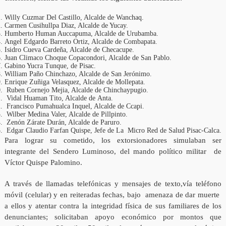
Willy Cuzmar Del Castillo, Alcalde de Wanchaq.
Carmen Cusihullpa Diaz, Alcalde de Yucay.
Humberto Human Auccapuma, Alcalde de Urubamba.
Angel Edgardo Barreto Ortiz, Alcalde de Combapata.
Isidro Cueva Cardeña, Alcalde de Checacupe.
Juan Climaco Choque Copacondori, Alcalde de San Pablo.
Gabino Yucra Tunque, de Pisac.
William Paño Chinchazo, Alcalde de San Jerónimo.
Enrique Zuñiga Velasquez, Alcalde de Mollepata.
Ruben Cornejo Mejia, Alcalde de Chinchaypugio.
Vidal Huaman Tito, Alcalde de Anta.
Francisco Pumahualca Inquel, Alcalde de Ccapi.
Wilber Medina Valer, Alcalde de Pillpinto.
Zenón Zárate Durán, Alcalde de Paruro.
Edgar Claudio Farfan Quispe, Jefe de La Micro Red de Salud Pisac-Calca.
Para lograr su cometido, los extorsionadores simulaban ser
integrante del Sendero Luminoso, del mando político militar de
Víctor Quispe Palomino.
A través de llamadas telefónicas y mensajes de texto,vía teléfono
móvil (celular) y en reiteradas fechas, bajo amenaza de dar muerte
a ellos y atentar contra la integridad física de sus familiares de los
denunciantes; solicitaban apoyo económico por montos que