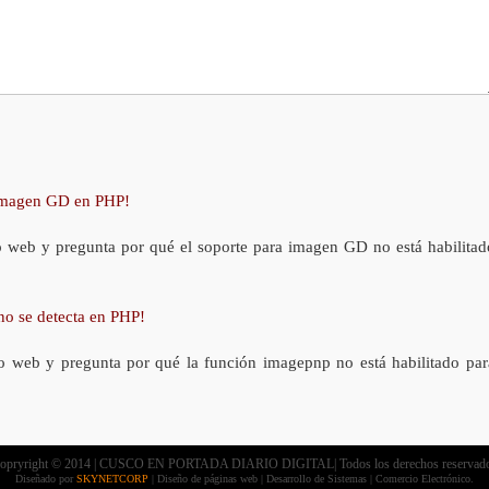
 imagen GD en PHP!
o web y pregunta por qué el soporte para imagen GD no está habilitad
no se detecta en PHP!
o web y pregunta por qué la función imagepnp no está habilitado par
opryright © 2014 | CUSCO EN PORTADA DIARIO DIGITAL| Todos los derechos reservad
Diseñado por
SKYNETCORP
| Diseño de páginas web | Desarrollo de Sistemas | Comercio Electrónico.