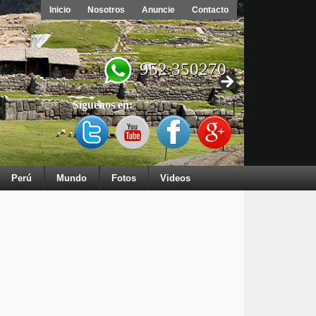
Inicio
Nosotros
Anuncie
Contacto
952 350270
Síguenos en:
Perú
Mundo
Fotos
Videos