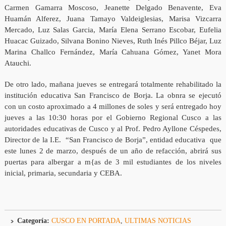
Carmen Gamarra Moscoso, Jeanette Delgado Benavente, Eva
Huamán Alferez, Juana Tamayo Valdeiglesias, Marisa Vizcarra
Mercado, Luz Salas Garcia, María Elena Serrano Escobar, Eufelia
Huacac Guizado, Silvana Bonino Nieves, Ruth Inés Pillco Béjar, Luz
Marina Challco Fernández, María Cahuana Gómez, Yanet Mora
Atauchi.
De otro lado, mañana jueves se entregará totalmente rehabilitado la
institución educativa San Francisco de Borja. La obnra se ejecutó
con un costo aproximado a 4 millones de soles y será entregado hoy
jueves a las 10:30 horas por el Gobierno Regional Cusco a las
autoridades educativas de Cusco y al Prof. Pedro Ayllone Céspedes,
Director de la I.E. “San Francisco de Borja”, entidad educativa que
este lunes 2 de marzo, después de un año de refacción, abrirá sus
puertas para albergar a m{as de 3 mil estudiantes de los niveles
inicial, primaria, secundaria y CEBA.
Categoría:
CUSCO EN PORTADA
,
ULTIMAS NOTICIAS