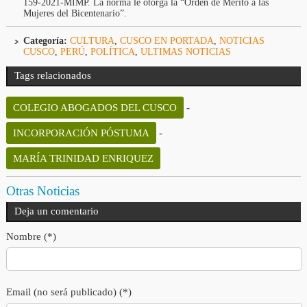
159-2021-MIMP. La norma le otorga la “Orden de Mérito a las
Mujeres del Bicentenario”.
Categoría:
CULTURA
,
CUSCO EN PORTADA
,
NOTICIAS
CUSCO
,
PERÚ
,
POLÍTICA
,
ULTIMAS NOTICIAS
Tags relacionados
COLEGIO ABOGADOS DEL CUSCO
-
INCORPORACIÓN PÓSTUMA
-
MARÍA TRINIDAD ENRIQUEZ
Otras Noticias
Deja un comentario
Nombre (*)
Email (no será publicado) (*)