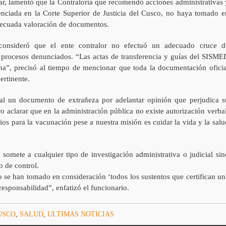
ar, lamentó que la Contraloría que recomendó acciones administrativas 
renciada en la Corte Superior de Justicia del Cusco, no haya tomado e
adecuada valoración de documentos.
 consideró que el ente contralor no efectuó un adecuado cruce d
procesos denunciados. “Las actas de transferencia y guías del SISME
na”, precisó al tiempo de mencionar que toda la documentación oficia
ertinente.
al un documento de extrañeza por adelantar opinión que perjudica s
aclarar que en la administración pública no existe autorización verbal
s para la vacunación pese a nuestra misión es cuidar la vida y la salu
somete a cualquier tipo de investigación administrativa o judicial sin
o de control.
no se han tomado en consideración ‘todos los sustentos que certifican un
sponsabilidad”, enfatizó el funcionario.
USCO
,
SALUD
,
ULTIMAS NOTICIAS