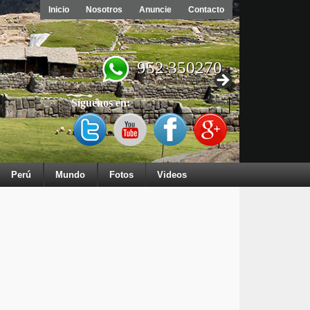
Inicio
Nosotros
Anuncie
Contacto
952 350270
Síguenos en:
Perú
Mundo
Fotos
Videos