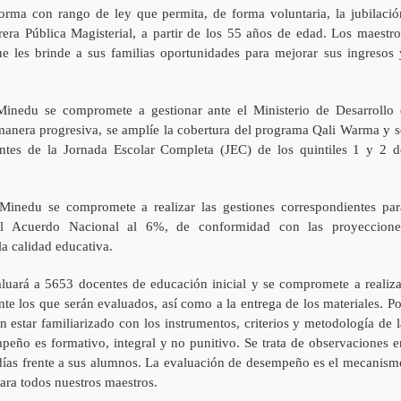
orma con rango de ley que permita, de forma voluntaria, la jubilació
era Pública Magisterial, a partir de los 55 años de edad. Los maestro
 les brinde a sus familias oportunidades para mejorar sus ingresos 
 Minedu se compromete a gestionar ante el Ministerio de Desarrollo 
 manera progresiva, se amplíe la cobertura del programa Qali Warma y s
ntes de la Jornada Escolar Completa (JEC) de los quintiles 1 y 2 d
 Minedu se compromete a realizar las gestiones correspondientes par
el Acuerdo Nacional al 6%, de conformidad con las proyeccione
la calidad educativa.
uará a 5653 docentes de educación inicial y se compromete a realiza
ante los que serán evaluados, así como a la entrega de los materiales. Po
n estar familiarizado con los instrumentos, criterios y metodología de l
peño es formativo, integral y no punitivo. Se trata de observaciones e
s días frente a sus alumnos. La evaluación de desempeño es el mecanism
para todos nuestros maestros.