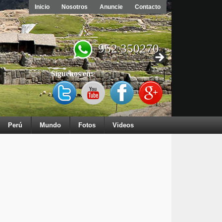
Inicio
Nosotros
Anuncie
Contacto
952 350270
Síguenos en:
Perú
Mundo
Fotos
Videos