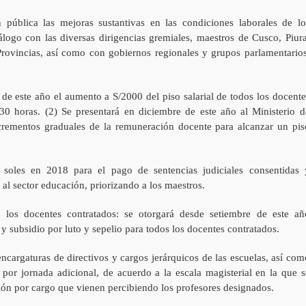
 pública las mejoras sustantivas en las condiciones laborales de lo
álogo con las diversas dirigencias gremiales, maestros de Cusco, Piura
vincias, así como con gobiernos regionales y grupos parlamentarios
de este año el aumento a S/2000 del piso salarial de todos los docente
0 horas. (2) Se presentará en diciembre de este año al Ministerio d
crementos graduales de la remuneración docente para alcanzar un pis
soles en 2018 para el pago de sentencias judiciales consentidas 
 al sector educación, priorizando a los maestros.
 los docentes contratados: se otorgará desde setiembre de este añ
 subsidio por luto y sepelio para todos los docentes contratados.
encargaturas de directivos y cargos jerárquicos de las escuelas, así com
n por jornada adicional, de acuerdo a la escala magisterial en la que s
ión por cargo que vienen percibiendo los profesores designados.