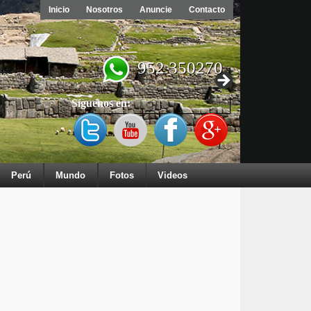
Inicio
Nosotros
Anuncie
Contacto
952 350270
Síguenos en:
Perú
Mundo
Fotos
Videos