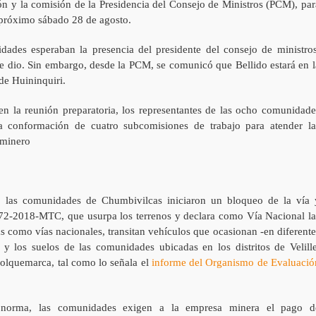
ión y la comisión de la Presidencia del Consejo de Ministros (PCM), par
l próximo sábado 28 de agosto.
ades esperaban la presencia del presidente del consejo de ministros
 se dio. Sin embargo, desde la PCM, se comunicó que Bellido estará en l
de Huininquiri.
 la reunión preparatoria, los representantes de las ocho comunidade
a conformación de cuatro subcomisiones de trabajo para atender la
 minero
, las comunidades de Chumbivilcas iniciaron un bloqueo de la vía 
372-2018-MTC, que usurpa los terrenos y declara como Vía Nacional la
as como vías nacionales, transitan vehículos que ocasionan -en diferente
y los suelos de las comunidades ubicadas en los distritos de Velille
lquemarca, tal como lo señala el
informe del Organismo de Evaluació
 norma, las comunidades exigen a la empresa minera el pago d