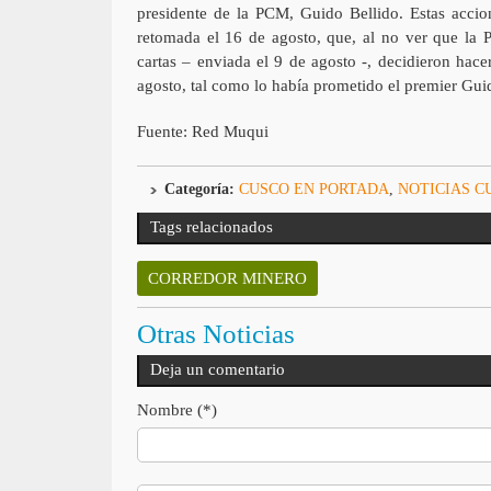
presidente de la PCM, Guido Bellido. Estas accio
retomada el 16 de agosto, que, al no ver que la
cartas – enviada el 9 de agosto -, decidieron hac
agosto, tal como lo había prometido el premier Gui
Fuente: Red Muqui
Categoría:
CUSCO EN PORTADA
,
NOTICIAS C
Tags relacionados
CORREDOR MINERO
Otras Noticias
Deja un comentario
Nombre (*)