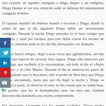
una ocasión un español castigaba a látigo limpio a un indígena,
Diego Quispe al ver esta situación salió en defensa del injustamente
castigado hombre.
El capataz español sin titubear mandó a encerrar a Diego, dando la
orden de que al día siguiente Diego debía ser severamente
castigado. Durante la noche Diego pensaba en el duro castigo que
recibiría, y optó por escapar, para esto debía cruzar los montes de
Huanca, mientras tanto la luz del día amenazaba con delatarlo.
Así que buscó refugio, llegó a unas rocas que aglomeradas, servían
como una especie de caverna bien segura. Diego aún temeroso por
el castigo que recibiría si lo encontraban, oró todo el día el «Padre
Nuestro» y el «Ave María». Durante el día se sintieron los pasos de
los españoles que lo buscaban, sólo el poder de Dios hizo que Diego
no sea encontrado, hasta que por fin llegó la noche y Diego se
dispuso a partir, al observar el cielo se dio cuenta que no había luna.
De pronto, una luz lo deslumbraba, ante sus ojos una claridad
desconocida iluminaba una escena sorprendente.
Era Jesucristo sangrante por los azotes recibidos, Diego estaba