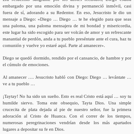
embargado por una emoción divina y permaneció inmóvil, casi
fuera de sí, adorando a su Redentor. En eso, Jesucristo le dio un
mensaje a Diego: «Diego … Diego … te he elegido para que seas
una paloma, una paloma mensajera de mi bondad y misericordia,
este lugar ha sido escogido para ser volcán de amor y un refrescante
manantial de perdón, anda a tu pueblo preséntate ante el cura, haz tu
comunión y vuelve yo estaré aquí. Parte al amanecer».
Diego se quedó dormido, rendido por el cansancio, de hambre y por
el cúmulo de emociones.
Al amanecer …. Jesucristo habló con Diego: Diego … levántate …
ve a tu pueblo …
¡Taytay! No ha sido un sueño. Esto es real Cristo está aquí … soy tu
humilde siervo. Toma este obsequio, Tayta Dios. Una simple
crucecita de plata dejada al pie de nuestro señor, fue la primera
adoración al Cristo de Huanca. Con el correr de los tiempos,
numerosas peregrinaciones vendrían desde los más apartados
lugares a depositar su fe en Dios.