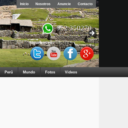
Inicio
Nosotros
Anuncie
Contacto
952 350270
Síguenos en:
Perú
Mundo
Fotos
Videos