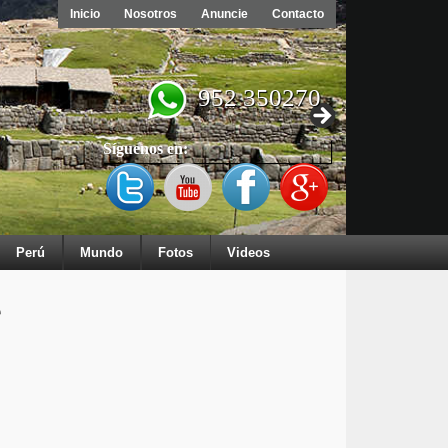
Inicio
Nosotros
Anuncie
Contacto
952 350270
Síguenos en:
Perú
Mundo
Fotos
Videos
e