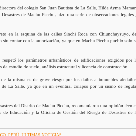
 directora del colegio San Juan Bautista de La Salle, Hilda Ayma Maman
 Desastres de Machu Picchu, hizo una serie de observaciones legales 
reto en la esquina de las calles Sinchi Roca con Chiunchaysuyo, de
o sin contar con la autorización, ya que en Machu Picchu pueblo solo s
respetó los parámetros urbanísticos de edificaciones exigidos por l
 de estudio de suelo, análisis estructural y licencia de construcción.
cia de la misma es de grave riesgo por los daños a inmuebles aledaños
s de La Salle, ya que en un eventual colapso por un sismo de regula
esastres del Distrito de Machu Picchu, recomendaron una opinión técnic
io de Educación y la Oficina de Gestión del Riesgo de Desastres de l
SCO
,
PERÚ
,
ULTIMAS NOTICIAS