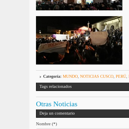
Categoría:
MUNDO
,
NOTICIAS CUSCO
,
PERÚ
,
Tags relacionados
Otras Noticias
Deja un comentario
Nombre (*)