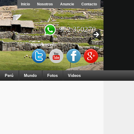
Inicio
Nosotros
Anuncie
Contacto
952 350270
Síguenos en:
Perú
Mundo
Fotos
Videos