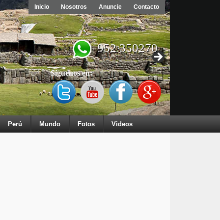
Inicio
Nosotros
Anuncie
Contacto
952 350270
Síguenos en:
Perú
Mundo
Fotos
Videos