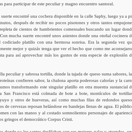
as para participar de este peculiar y magno encuentro santoral.
uerte encontré una cochera disponible en la calle Saphy, luego ya a pi
nutos, después de recibir no pocos pisotones y otros tantos empujone
ba repleta de cientos de hambrientos comensales buscando un lugar dond
u. Con mucha suerte encontré unos asientos donde una otoñal cocinera d
codiciado platillo con una hermosa sonrisa. Era la segunda vez qu
osamente mejor y quizás tenga que ver el hecho que como me aconsejaro
a para así aprovechar más los gustos de esta especie de explosión d
 peculiar y sabrosa tortilla, donde la tajada de queso suma sabores, la
teínas confieren sabor, la chalona aporta poderosas calorías y la carn
umos transformando este singular platillo en otra muestra sustancial d
za San Francisco está colmada de bote a bote, montículos de tortillas
ayuyo y otros de hueveras, así como muchas filas de redondos queso
os de cervezas reposan helándose en bandejas llenas de agua. El públic
men con las manos y al costado somnolientos personajes de aparienci
os gringos el democrático Corpus Cristi.
as donde ya los santos desfilaban con sus mejores galas y atuendos, un