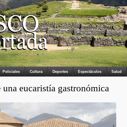
Policiales
Cultura
Deportes
Espectáculos
Salud
 una eucaristía gastronómica