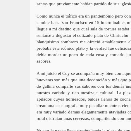
santas que previamente habían partido de sus iglesi
Como nunca el tráfico era un pandemonio pero con s
camine hasta san Francisco en 15 interminables mi
llegue a mi destino que cual sala de tortura esta
sentarse a degustar el cotizado plato de Chiriuch
blanquísimo sombrero me ofreció amablemente el 
probaba este icónico plato y la verdad fue delici
debía morder un poco de cada cosa y comerlo junt
sabores.
A mi juicio el Cuy se acompaña muy bien con aquella
hueveras son más que una decoración y más que pro
de gallina comparte sus sabores con los demás ins
nuestro variado y rico mestizaje cultural. La pla
apilados cuyes horneados, baldes llenos de coch
crean una escenografía muy peculiar mientras cient
era muy variado damas elegantemente ataviadas co
rural disfrutan unas cervezas, compartiendo con un
Ya con la panza llena camine hacia la plaza de arm