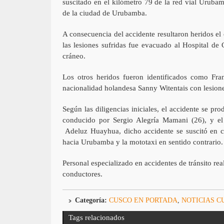
suscitado en el kilómetro 79 de la red vial Uruba
de la ciudad de Urubamba.
A consecuencia del accidente resultaron heridos e
las lesiones sufridas fue evacuado al Hospital de
cráneo.
Los otros heridos fueron identificados como Fra
nacionalidad holandesa Sanny Witentais con lesion
Según las diligencias iniciales, el accidente se p
conducido por Sergio Alegría Mamani (26), y el
Adeluz Huayhua, dicho accidente se suscitó en ci
hacia Urubamba y la mototaxi en sentido contrario.
Personal especializado en accidentes de tránsito re
conductores.
Categoría:
CUSCO EN PORTADA
,
NOTICIAS C
Tags relacionados