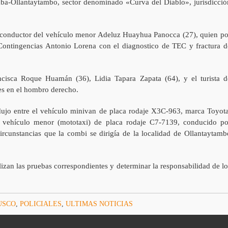
mba-Ollantaytambo, sector denominado «Curva del Diablo», jurisdicció
l conductor del vehículo menor Adeluz Huayhua Panocca (27), quien po
 Contingencias Antonio Lorena con el diagnostico de TEC y fractura d
ncisca Roque Huamán (36), Lidia Tapara Zapata (64), y el turista d
es en el hombro derecho.
rodujo entre el vehículo minivan de placa rodaje X3C-963, marca Toyota
 vehículo menor (mototaxi) de placa rodaje C7-7139, conducido po
rcunstancias que la combi se dirigía de la localidad de Ollantaytamb
alizan las pruebas correspondientes y determinar la responsabilidad de lo
USCO
,
POLICIALES
,
ULTIMAS NOTICIAS