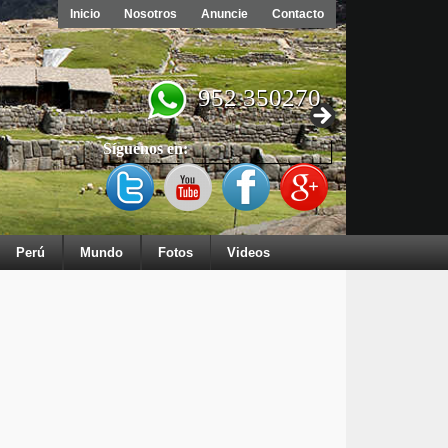
Inicio
Nosotros
Anuncie
Contacto
952 350270
Síguenos en:
Perú
Mundo
Fotos
Videos