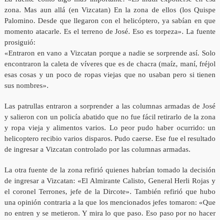
zona. Mas aun allá (en Vizcatan) En la zona de ellos (los Quispe
Palomino. Desde que llegaron con el helicóptero, ya sabían en que
momento atacarle. Es el terreno de José. Eso es torpeza». La fuente
prosiguió:
«Entraron en vano a Vizcatan porque a nadie se sorprende así. Solo
encontraron la caleta de víveres que es de chacra (maíz, maní, fréjol
esas cosas y un poco de ropas viejas que no usaban pero si tienen
sus nombres».
Las patrullas entraron a sorprender a las columnas armadas de José
y salieron con un policía abatido que no fue fácil retirarlo de la zona
y ropa vieja y alimentos varios. Lo peor pudo haber ocurrido: un
helicoptero recibio varios disparos. Pudo caerse. Ese fue el resultado
de ingresar a Vizcatan controlado por las columnas armadas.
La otra fuente de la zona refirió quienes habrían tomado la decisión
de ingresar a Vizcatan: «El Almirante Calisto, General Herli Rojas y
el coronel Terrones, jefe de la Dircote». También refirió que hubo
una opinión contraria a la que los mencionados jefes tomaron: «Que
no entren y se metieron. Y mira lo que paso. Eso paso por no hacer