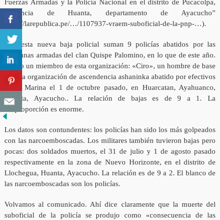
Fuerzas Armadas y la Policía Nacional en el distrito de Pucacolpa,
provincia de Huanta, departamento de Ayacucho”
(http://larepublica.pe/…/1107937-vraem-suboficial-de-la-pnp-…).
Con esta nueva baja policial suman 9 policías abatidos por las
columnas armadas del clan Quispe Palomino, en lo que de este año.
Y solo un miembro de esta organización: «Ciro», un hombre de base
de esta organización de ascendencia ashaninka abatido por efectivos
de la Marina el 1 de octubre pasado, en Huarcatan, Ayahuanco,
Huanta, Ayacucho.. La relación de bajas es de 9 a 1. La
desproporción es enorme.
Los datos son contundentes: los policías han sido los más golpeados
con las narcoemboscadas. Los militares también tuvieron bajas pero
pocas: dos soldados muertos, el 31 de julio y 1 de agosto pasado
respectivamente en la zona de Nuevo Horizonte, en el distrito de
Llochegua, Huanta, Ayacucho. La relación es de 9 a 2. El blanco de
las narcoemboscadas son los policías.
Volvamos al comunicado. Ahí dice claramente que la muerte del
suboficial de la policía se produjo como «consecuencia de las