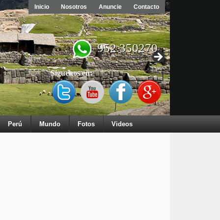
Inicio
Nosotros
Anuncie
Contacto
952 350270
Síguenos en:
Perú
Mundo
Fotos
Videos