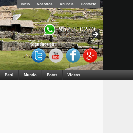
Inicio
Nosotros
Anuncie
Contacto
952 350270
Síguenos en:
Perú
Mundo
Fotos
Videos