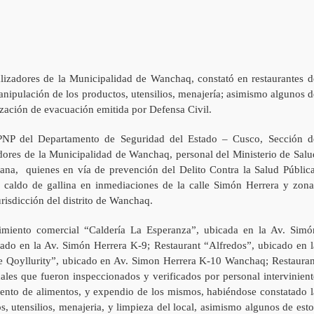
alizadores de la Municipalidad de Wanchaq, constató en restaurantes d
 manipulación de los productos, utensilios, menajería; asimismo algunos d
ización de evacuación emitida por Defensa Civil.
 PNP del Departamento de Seguridad del Estado – Cusco, Sección d
adores de la Municipalidad de Wanchaq, personal del Ministerio de Salu
na, quienes en vía de prevención del Delito Contra la Salud Pública
e caldo de gallina en inmediaciones de la calle Simón Herrera y zona
risdicción del distrito de Wanchaq.
ecimiento comercial “Caldería La Esperanza”, ubicada en la Av. Simó
cado en la Av. Simón Herrera K-9; Restaurant “Alfredos”, ubicado en l
e Qoyllurity”, ubicado en Av. Simon Herrera K-10 Wanchaq; Restauran
ales que fueron inspeccionados y verificados por personal intervinient
ento de alimentos, y expendio de los mismos, habiéndose constatado l
s, utensilios, menajeria, y limpieza del local, asimismo algunos de esto