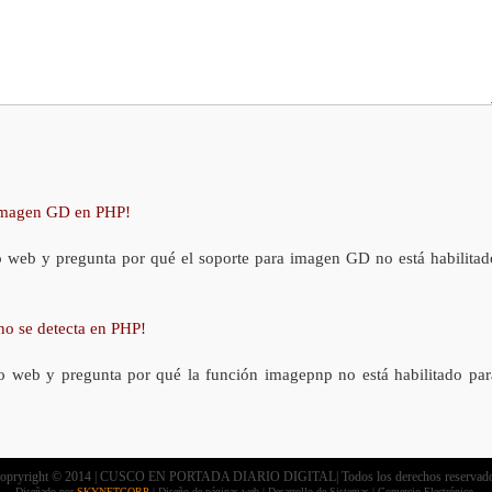
 imagen GD en PHP!
o web y pregunta por qué el soporte para imagen GD no está habilitad
no se detecta en PHP!
o web y pregunta por qué la función imagepnp no está habilitado par
opryright © 2014 | CUSCO EN PORTADA DIARIO DIGITAL| Todos los derechos reservad
Diseñado por
SKYNETCORP
| Diseño de páginas web | Desarrollo de Sistemas | Comercio Electrónico.