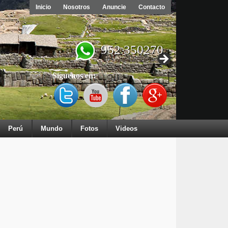
Inicio
Nosotros
Anuncie
Contacto
952 350270
Síguenos en:
Perú
Mundo
Fotos
Videos