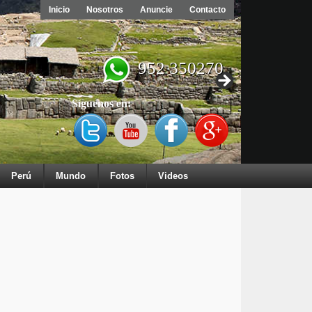
Inicio
Nosotros
Anuncie
Contacto
952 350270
Síguenos en:
Perú
Mundo
Fotos
Videos