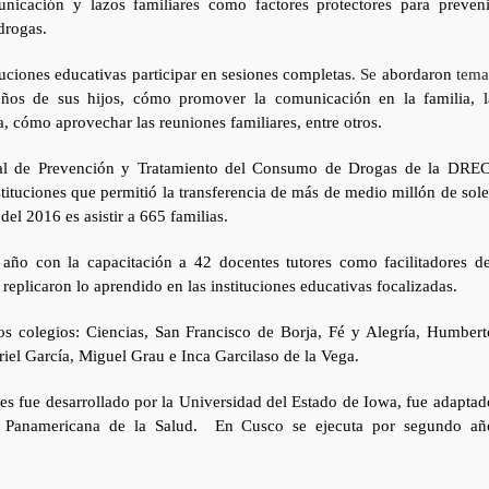
municación y lazos familiares como factores protectores para preveni
drogas.
tuciones educativas participar en sesiones completas
. Se
abordaron
tema
ños de sus hijos, cómo promover la comunicación en la familia, l
a, cómo aprovechar las reuniones familiares, entre otros.
tal de Prevención y Tratamiento del Consumo de Drogas de la DREC
ituciones que permitió la transferencia de más de medio millón de sole
el 2016 es asistir a 665 familias.
 año con la capacitación a 42 docentes tutores como facilitadores de
eplicaron lo aprendido en las instituciones educativas focalizadas.
os colegios: Ciencias, San Francisco de Borja, Fé y Alegría, Humbert
riel García, Miguel Grau e Inca Garcilaso de la Vega.
es fue desarrollado por la Universidad del Estado de Iowa, fue adaptad
ón Panamericana de la Salud. En Cusco se ejecuta por segundo añ