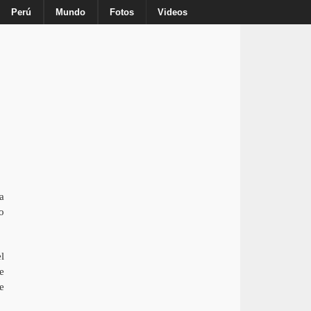
Inicio
Nosotros
Anuncie
Contacto
Perú
Mundo
Fotos
Videos
a
o
l
e
e