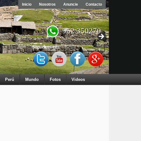
Inicio
Nosotros
Anuncie
Contacto
952 350270
Síguenos en:
Perú
Mundo
Fotos
Videos