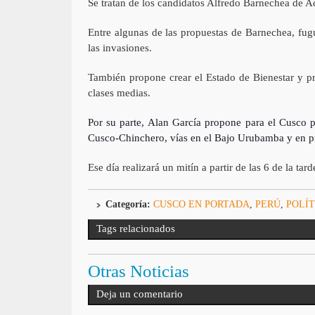
Se tratan de los candidatos Alfredo Barnechea de A
Entre algunas de las propuestas de Barnechea, fugu
las invasiones.
También propone crear el Estado de Bienestar y pr
clases medias.
Por su parte, Alan García propone para el Cusco pr
Cusco-Chinchero, vías en el Bajo Urubamba y en pr
Ese día realizará un mitín a partir de las 6 de la tar
Categoría:
CUSCO EN PORTADA
,
PERÚ
,
POLÍT
Tags relacionados
Otras Noticias
Deja un comentario