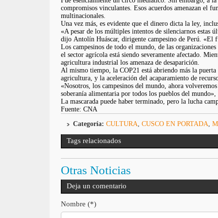
Fue esencialmente un circo mediático. Sin embargo, a la 
compromisos vinculantes. Esos acuerdos amenazan el funci
multinacionales.
Una vez más, es evidente que el dinero dicta la ley, incl
«A pesar de los múltiples intentos de silenciarnos estas 
dijo Antolín Huáscar, dirigente campesino de Perú. «El f
Los campesinos de todo el mundo, de las organizaciones
el sector agrícola está siendo severamente afectado. Mien
agricultura industrial los amenaza de desaparición.
Al mismo tiempo, la COP21 está abriendo más la puerta a l
agricultura, y la aceleración del acaparamiento de recurso
«Nosotros, los campesinos del mundo, ahora volveremos a 
soberanía alimentaria por todos los pueblos del mundo»,
La mascarada puede haber terminado, pero la lucha camp
Fuente: CNA
Categoría:
CULTURA
,
CUSCO EN PORTADA
,
M
Tags relacionados
Otras Noticias
Deja un comentario
Nombre (*)