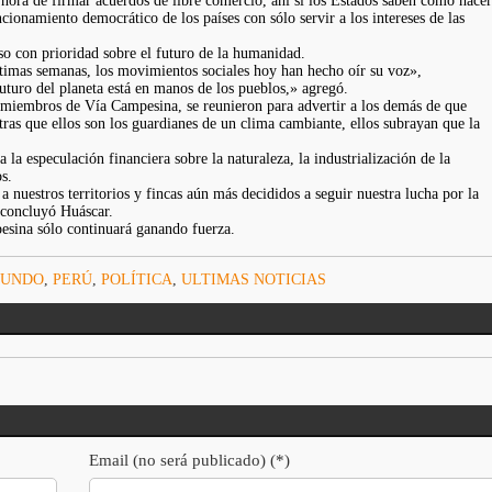
hora de firmar acuerdos de libre comercio, ahí sí los Estados saben cómo hacer
onamiento democrático de los países con sólo servir a los intereses de las
uso con prioridad sobre el futuro de la humanidad.
últimas semanas, los movimientos sociales hoy han hecho oír su voz»,
uturo del planeta está en manos de los pueblos,» agregó.
 miembros de Vía Campesina, se reunieron para advertir a los demás de que
tras que ellos son los guardianes de un clima cambiante, ellos subrayan que la
a especulación financiera sobre la naturaleza, la industrialización de la
s.
nuestros territorios y fincas aún más decididos a seguir nuestra lucha por la
 concluyó Huáscar.
esina sólo continuará ganando fuerza.
UNDO
,
PERÚ
,
POLÍTICA
,
ULTIMAS NOTICIAS
Email (no será publicado) (*)