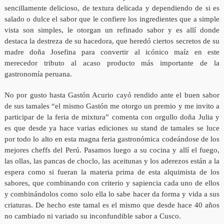
sencillamente delicioso, de textura delicada y dependiendo de si es
salado o dulce el sabor que le confiere los ingredientes que a simple
vista son simples, le otorgan un refinado sabor y es allí donde
destaca la destreza de su hacedora, que heredó ciertos secretos de su
madre doña Josefina para convertir al icónico maíz en este
merecedor tributo al acaso producto más importante de la
gastronomía peruana.
No por gusto hasta Gastón Acurio cayó rendido ante el buen sabor
de sus tamales “el mismo Gastón me otorgo un premio y me invito a
participar de la feria de mixtura” comenta con orgullo doña Julia y
es que desde ya hace varias ediciones su stand de tamales se luce
por todo lo alto en esta magna feria gastronómica codeándose de los
mejores cheffs del Perú. Pasamos luego a su cocina y allí el fuego,
las ollas, las pancas de choclo, las aceitunas y los aderezos están a la
espera como si fueran la materia prima de esta alquimista de los
sabores, que combinando con criterio y sapiencia cada uno de ellos
y combinándolos como solo ella lo sabe hacer da forma y vida a sus
criaturas. De hecho este tamal es el mismo que desde hace 40 años
no cambiado ni variado su inconfundible sabor a Cusco.