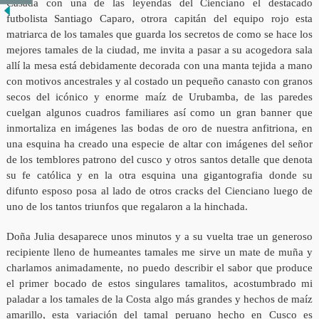
Casada con una de las leyendas del Cienciano el destacado
futbolista Santiago Caparo, otrora capitán del equipo rojo esta
matriarca de los tamales que guarda los secretos de como se hace los
mejores tamales de la ciudad, me invita a pasar a su acogedora sala
allí la mesa está debidamente decorada con una manta tejida a mano
con motivos ancestrales y al costado un pequeño canasto con granos
secos del icónico y enorme maíz de Urubamba, de las paredes
cuelgan algunos cuadros familiares así como un gran banner que
inmortaliza en imágenes las bodas de oro de nuestra anfitriona, en
una esquina ha creado una especie de altar con imágenes del señor
de los temblores patrono del cusco y otros santos detalle que denota
su fe católica y en la otra esquina una gigantografia donde su
difunto esposo posa al lado de otros cracks del Cienciano luego de
uno de los tantos triunfos que regalaron a la hinchada.
Doña Julia desaparece unos minutos y a su vuelta trae un generoso
recipiente lleno de humeantes tamales me sirve un mate de muña y
charlamos animadamente, no puedo describir el sabor que produce
el primer bocado de estos singulares tamalitos, acostumbrado mi
paladar a los tamales de la Costa algo más grandes y hechos de maíz
amarillo, esta variación del tamal peruano hecho en Cusco es