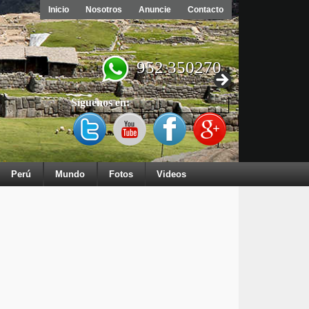
Inicio
Nosotros
Anuncie
Contacto
952 350270
Síguenos en:
Perú
Mundo
Fotos
Videos