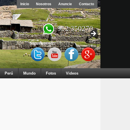
Inicio
Nosotros
Anuncie
Contacto
952 350270
Síguenos en:
Perú
Mundo
Fotos
Videos