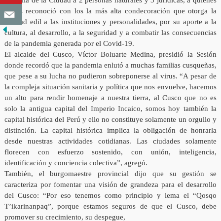
Medalla de la Ciudad a 2 personas naturales y 3 jurídicas, a quienes
se les reconoció con los la más alta condecoración que otorga la
entidad edil a las instituciones y personalidades, por su aporte a la
cultura, al desarrollo, a la seguridad y a combatir las consecuencias
de la pandemia generada por el Covid-19.
El alcalde del Cusco, Víctor Boluarte Medina, presidió la Sesión
donde recordó que la pandemia enlutó a muchas familias cusqueñas,
que pese a su lucha no pudieron sobreponerse al virus. “A pesar de
la compleja situación sanitaria y política que nos envuelve, hacemos
un alto para rendir homenaje a nuestra tierra, al Cusco que no es
solo la antigua capital del Imperio Incaico, somos hoy también la
capital histórica del Perú y ello no constituye solamente un orgullo y
distinción. La capital histórica implica la obligación de honrarla
desde nuestras actividades cotidianas. Las ciudades solamente
florecen con esfuerzo sostenido, con unión, inteligencia,
identificación y conciencia colectiva”, agregó.
También, el burgomaestre provincial dijo que su gestión se
caracteriza por fomentar una visión de grandeza para el desarrollo
del Cusco: “Por eso tenemos como principio y lema el “Qosqo
T’ikarinanpaq”, porque estamos seguros de que el Cusco, debe
promover su crecimiento, su despegue,