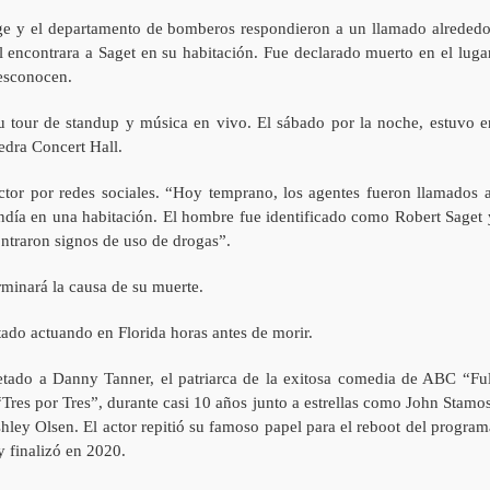
ge y el departamento de bomberos respondieron a un llamado alrededo
l encontrara a Saget en su habitación. Fue declarado muerto en el lugar
desconocen.
u tour de standup y música en vivo. El sábado por la noche, estuvo e
edra Concert Hall.
actor por redes sociales. “Hoy temprano, los agentes fueron llamados a
día en una habitación. El hombre fue identificado como Robert Saget 
ontraron signos de uso de drogas”.
rminará la causa de su muerte.
stado actuando en Florida horas antes de morir.
etado a Danny Tanner, el patriarca de la exitosa comedia de ABC “Ful
res por Tres”, durante casi 10 años junto a estrellas como John Stamos
ley Olsen. El actor repitió su famoso papel para el reboot del program
y finalizó en 2020.