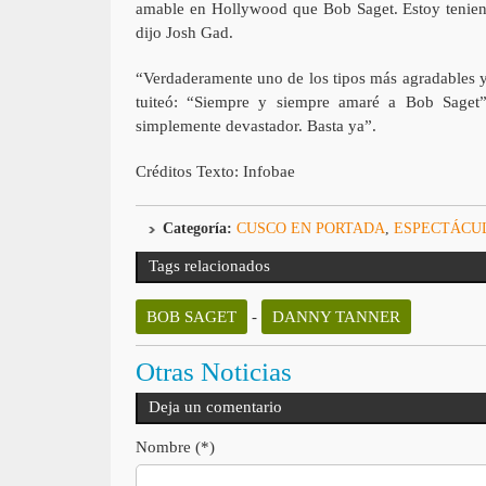
amable en Hollywood que Bob Saget. Estoy teniend
dijo Josh Gad.
“Verdaderamente uno de los tipos más agradables y
tuiteó: “Siempre y siempre amaré a Bob Saget”
simplemente devastador. Basta ya”.
Créditos Texto: Infobae
Categoría:
CUSCO EN PORTADA
,
ESPECTÁCU
Tags relacionados
BOB SAGET
-
DANNY TANNER
Otras Noticias
Deja un comentario
Nombre (*)