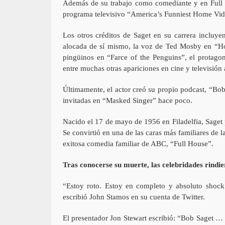
Además de su trabajo como comediante y en Full H
programa televisivo “America’s Funniest Home Video
Los otros créditos de Saget en su carrera incluye
alocada de sí mismo, la voz de Ted Mosby en “Ho
pingüinos en “Farce of the Penguins”, el protag
entre muchas otras apariciones en cine y televisión 
Últimamente, el actor creó su propio podcast, “Bob
invitadas en “Masked Singer” hace poco.
Nacido el 17 de mayo de 1956 en Filadelfia, Saget 
Se convirtió en una de las caras más familiares de 
exitosa comedia familiar de ABC, “Full House”.
Tras conocerse su muerte, las celebridades rindier
“Estoy roto. Estoy en completo y absoluto shoc
escribió John Stamos en su cuenta de Twitter.
El presentador Jon Stewart escribió: “Bob Saget …