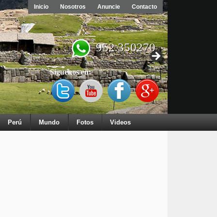
Inicio
Nosotros
Anuncie
Contacto
952 350270
Síguenos en:
Perú
Mundo
Fotos
Videos