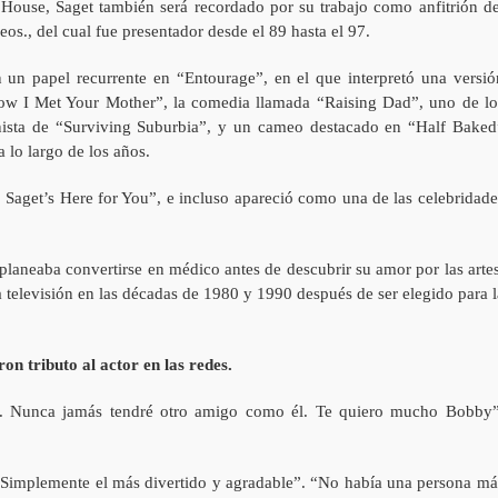
ouse, Saget también será recordado por su trabajo como anfitrión de
s., del cual fue presentador desde el 89 hasta el 97.
n un papel recurrente en “Entourage”, en el que interpretó una versió
w I Met Your Mother”, la comedia llamada “Raising Dad”, uno de lo
onista de “Surviving Suburbia”, y un cameo destacado en “Half Baked
a lo largo de los años.
 Saget’s Here for You”, e incluso apareció como una de las celebridade
planeaba convertirse en médico antes de descubrir su amor por las artes
la televisión en las décadas de 1980 y 1990 después de ser elegido para l
on tributo al actor en las redes.
k. Nunca jamás tendré otro amigo como él. Te quiero mucho Bobby”
 Simplemente el más divertido y agradable”. “No había una persona má