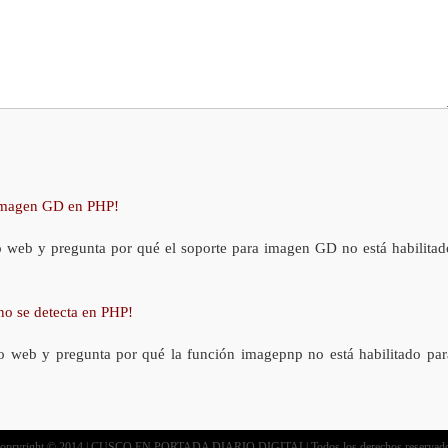
 imagen GD en PHP!
o web y pregunta por qué el soporte para imagen GD no está habilitad
no se detecta en PHP!
o web y pregunta por qué la función imagepnp no está habilitado par
opryright © 2014 | CUSCO EN PORTADA DIARIO DIGITAL| Todos los derechos reservad