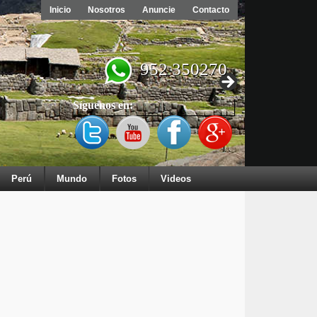
Inicio
Nosotros
Anuncie
Contacto
952 350270
Síguenos en:
Perú
Mundo
Fotos
Videos