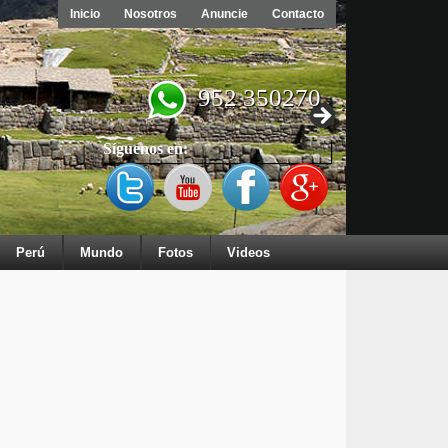
Inicio
Nosotros
Anuncie
Contacto
952 350270
Síguenos en:
Perú
Mundo
Fotos
Videos