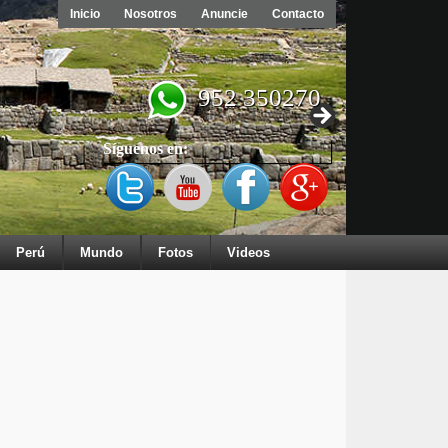
Inicio
Nosotros
Anuncie
Contacto
952 350270
Síguenos en:
Perú
Mundo
Fotos
Videos