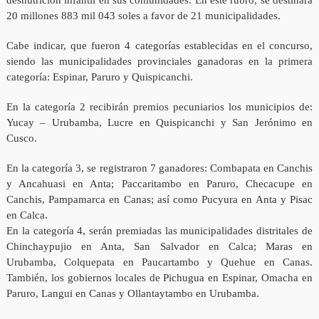
desnutrición infantil en sus comunidades. En este rubro, se destinará
20 millones 883 mil 043 soles a favor de 21 municipalidades.
Cabe indicar, que fueron 4 categorías establecidas en el concurso,
siendo las municipalidades provinciales ganadoras en la primera
categoría: Espinar, Paruro y Quispicanchi.
En la categoría 2 recibirán premios pecuniarios los municipios de:
Yucay – Urubamba, Lucre en Quispicanchi y San Jerónimo en
Cusco.
En la categoría 3, se registraron 7 ganadores: Combapata en Canchis
y Ancahuasi en Anta; Paccaritambo en Paruro, Checacupe en
Canchis, Pampamarca en Canas; así como Pucyura en Anta y Pisac
en Calca.
En la categoría 4, serán premiadas las municipalidades distritales de
Chinchaypujio en Anta, San Salvador en Calca; Maras en
Urubamba, Colquepata en Paucartambo y Quehue en Canas.
También, los gobiernos locales de Pichugua en Espinar, Omacha en
Paruro, Langui en Canas y Ollantaytambo en Urubamba.