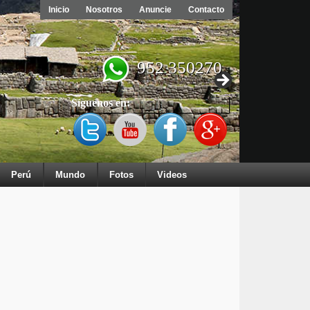
Inicio
Nosotros
Anuncie
Contacto
952 350270
Síguenos en:
Perú
Mundo
Fotos
Videos